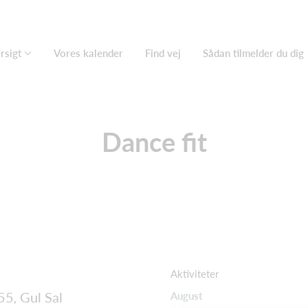
rsigt
Vores kalender
Find vej
Sådan tilmelder du dig
Dance fit
Aktiviteter
55
,
Gul Sal
August