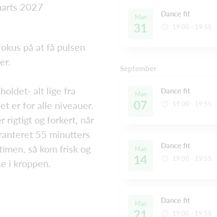
marts 2027
Dance fit
Man
31
19:00 - 19:55
fokus på at få pulsen
er.
September
holdet- alt lige fra
Dance fit
Man
07
et er for alle niveauer.
19:00 - 19:55
 rigtigt og forkert, når
aranteret 55 minutters
Dance fit
timen, så kom frisk og
Man
14
19:00 - 19:55
e i kroppen.
Dance fit
Man
21
19:00 - 19:55