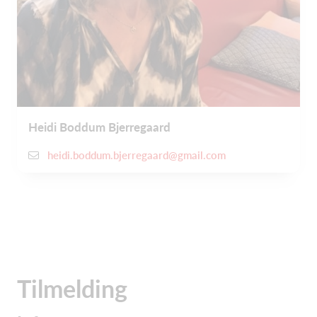
Heidi Boddum Bjerregaard
heidi.boddum.bjerregaard@gmail.com
Tilmelding